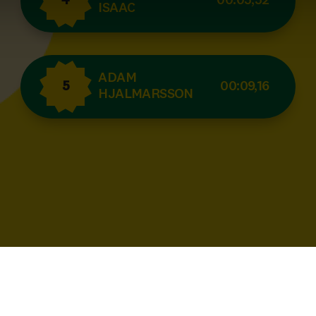
4
00:05,52
ISAAC
ADAM
5
00:09,16
HJALMARSSON