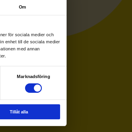
Om
ioner för sociala medier och
n enhet till de sociala medier
rmationen med annan
er.
Marknadsföring
Tillåt alla