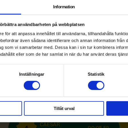
Information
ANTON
1
00:03,63
 förbättra användbarheten på webbplatsen
CURPAS
e för att anpassa innehållet till användarna, tillhandahålla funkt
rebefordrar även sådana identifierare och annan information från di
ag som vi samarbetar med. Dessa kan i sin tur kombinera info
dahållit eller som de har samlat in när du har använt deras tjänst
MAXIMILIAN
2
00:04,50
HANSSON
Inställningar
Statistik
JOHAN
3
00:05,21
BELLANDER
Tillåt urval
CAESAR