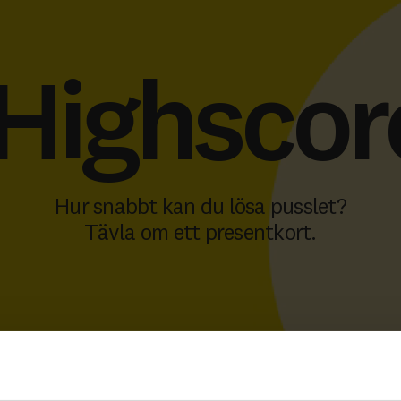
Highscor
Hur snabbt kan du lösa pusslet?
Tävla om ett presentkort.
Topp 5