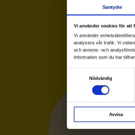
Samtycke
Vi använder cookies för att
Vi använder enhetsidentifierar
analysera vår trafik. Vi vida
och annons- och analysföret
information som du har tillhan
Samtyckesval
Nödvändig
Avvisa