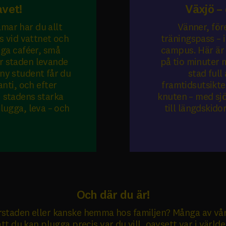
avet!
Växjö –
lmar har du allt
Vänner, för
is vid vattnet och
träningspass – i
iga caféer, små
campus. Här är d
r staden levande
på tio minuter 
ny student får du
stad full
nti, och efter
framtidsutsikte
 stadens starka
knuten – med sjö
plugga, leva – och
till längdskido
Och där du är!
storstaden eller kanske hemma hos familjen? Många av v
att du kan plugga precis var du vill, oavsett var i världe