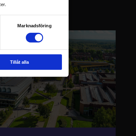
der
er.
Marknadsföring
Tillåt alla