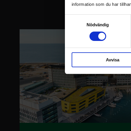
Et
information som du har tillhan
Samtyckesval
Nödvändig
Avvisa