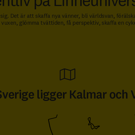
ntliv på Linné­univers
sig. Det är att skaffa nya vänner, bli världsvan, förälska
li vuxen, glömma tvättiden, få perspektiv, skaffa en cy
 Sverige ligger Kalmar och 