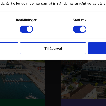
t universitet – två stä
dahållit eller som de har samlat in när du har använt deras tjänst
Inställningar
Statistik
Tillåt urval