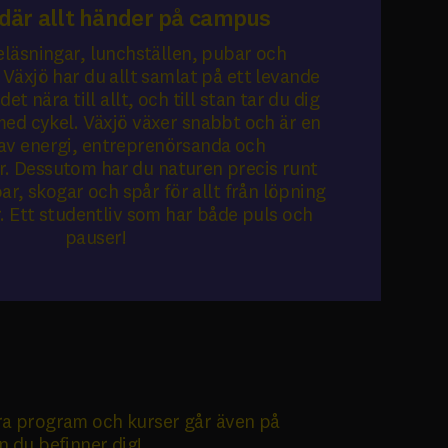
 där allt händer på campus
eläsningar, lunchställen, pubar och
 Växjö har du allt samlat på ett levande
et nära till allt, och till stan tar du dig
med cykel. Växjö växer snabbt och är en
 av energi, entreprenörsanda och
r. Dessutom har du naturen precis runt
ar, skogar och spår för allt från löpning
r. Ett studentliv som har både puls och
pauser!
åra program och kurser går även på
n du befinner dig!