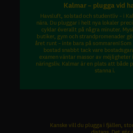
Kalmar – plugga vid h
Havsluft, solstad och studentliv – i Ka
nära. Du pluggar i helt nya lokaler prec
cyklar överallt på några minuter. Mys
butiker, gym och strandpromenader gö
året runt – inte bara på sommaren! Som 
bostad snabbt tack vare bostadsgara
examen väntar massor av möjligheter i
näringsliv. Kalmar är en plats att både 
stanna i.
Kanske vill du plugga i fjällen, 
distans. Det gör 