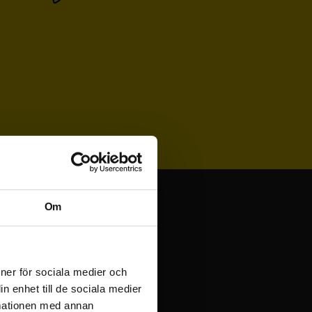
Om
ioner för sociala medier och
n enhet till de sociala medier
rmationen med annan