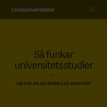
Skip
to
content
Så funkar
universitets­­studier
Läs mer om att studera på universitet