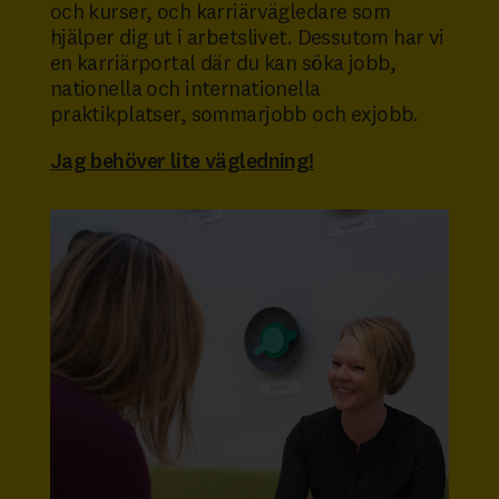
och kurser, och karriärvägledare som
hjälper dig ut i arbetslivet. Dessutom har vi
en karriärportal där du kan söka jobb,
nationella och internationella
praktikplatser, sommarjobb och exjobb.
Jag behöver lite vägledning!