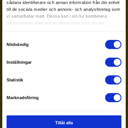
sådana identifierare och annan information från din enhet
till de sociala medier och annons- och analysföretag som
Design, kombinerat med ekologi och…
vi samarbetar med. Dessa kan i sin tur kombinera
matte? Om du vill ha friare tyglar att bygga
informationen med annan information som du har
din egen examen så kan du kombinera ihop
tillhandahållit eller som de har samlat in när du har använt
fristående kurser utifrån dina intressen och
deras tjänster.
Samtyckesval
den karriär du siktar på.
Nödvändig
För en kandidatexamen behöver du:
Inställningar
att minst hälften av de
avklarade kurserna är inom
Statistik
samma huvudområde, med
successiv fördjupning
ha utfört ett examensarbete
Marknadsföring
Jag vill veta mer om hur jag bygger min
egen examen
Tillåt alla