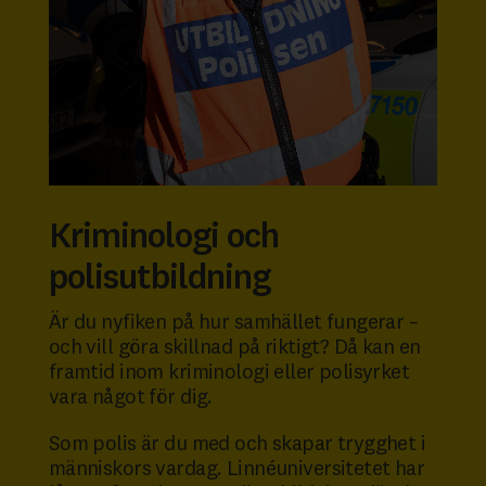
Kriminologi och
polisutbildning
Är du nyfiken på hur samhället fungerar –
och vill göra skillnad på riktigt? Då kan en
framtid inom kriminologi eller polisyrket
vara något för dig.
Som polis är du med och skapar trygghet i
människors vardag. Linnéuniversitetet har