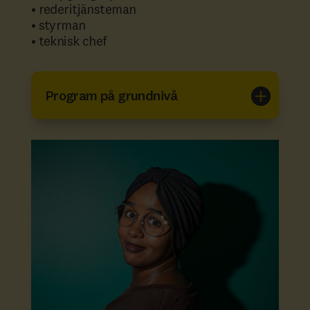
• rederitjänsteman
• styrman
• teknisk chef
Program på grundnivå