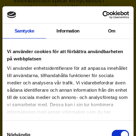
innovation och spelar en nyckelroll i
omställningen till ett hållbart samhälle.
Efter examen väntar en arbetsmarknad full
av möjligheter – inom företag,
myndigheter, organisationer och startups.
Samtycke
Information
Om
Exempel på yrken:
AI-utvecklare
Vi använder cookies för att förbättra användbarheten
automationsingenjör
på webbplatsen
konstruktör
Vi använder enhetsidentifierare för att anpassa innehållet
mjukvaruutvecklare
till användarna, tillhandahålla funktioner för sociala
produktionschef
medier och analysera vår trafik. Vi vidarebefordrar även
sådana identifierare och annan information från din enhet
till de sociala medier och annons- och analysföretag som
vi samarbetar med. Dessa kan i sin tur kombinera
Program på grundnivå
informationen med annan information som du har
tillhandahållit eller som de har samlat in när du har använt
deras tjänster.
Samtyckesval
Nödvändig