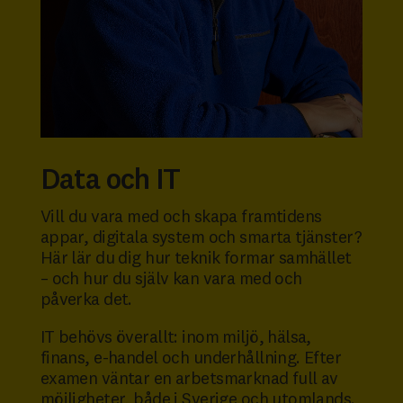
Data och IT
Vill du vara med och skapa framtidens
appar, digitala system och smarta tjänster?
Här lär du dig hur teknik formar samhället
– och hur du själv kan vara med och
påverka det.
IT behövs överallt: inom miljö, hälsa,
finans, e-handel och underhållning. Efter
examen väntar en arbetsmarknad full av
möjligheter, både i Sverige och utomlands.