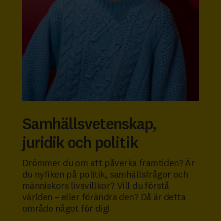
Samhällsvetenskap,
juridik och politik
Drömmer du om att påverka framtiden? Är
du nyfiken på politik, samhällsfrågor och
människors livsvillkor? Vill du förstå
världen – eller förändra den? Då är detta
område något för dig!